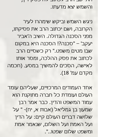
התיישב הרב לכתוב לה פסק דין, 
והשמש יצא מדעתו. 
ניגש השמש וביקש שימהרו לעיר 
הקרובה, ושם יכתוב הרב את פסיקתו, 
מפני הסכנה הגדולה. השיב ה'אביר 
יעקב' – "סכנה?! הסכנה היא במקום 
שבו מטים משפט." רק כשסיים הרב 
לכתוב את פסק ההלכה, ומסר אותו 
לאישה, הסכים להמשיך במסע. (חכמה 
מקדם עמ' 18).
אחד העמודים המרכזיים, שעליהם עומד 
העולם ועומדת כל חברה מתוקנת הוא 
עמוד המשפט והדין. כבר אמר רבן 
שמעון בן גמליאל (אבות א, יח)- " על 
שלושה דברים העולם קיים: על הדין 
ועל האמת ועל השלום, שנאמר אמת 
ומשפט שלום שפטו..".