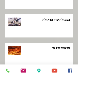
בפעולה סוד הגאולה
פראייר של ה'
לקום כמו פנתר!