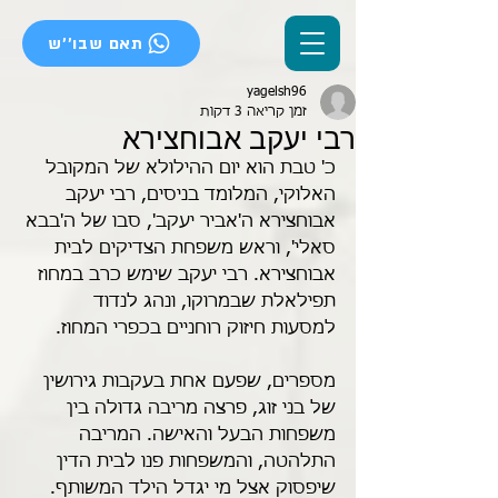
תאם שבו''ש
yagelsh96
זמן קריאה 3 דקות
רבי יעקב אבוחצירא
כ' טבת הוא יום ההילולא של המקובל 
האלוקי, המלומד בניסים, רבי יעקב 
אבוחצירא ה'אביר יעקב', סבו של ה'בבא 
סאלי', וראש משפחת הצדיקים לבית 
אבוחצירא. רבי יעקב שימש כרב במחוז 
תפילאלת שבמרוקו, ונהג לנדוד 
למסעות חיזוק רוחניים בכפרי המחוז.
מספרים, שפעם אחת בעקבות גירושין 
של בני זוג, פרצה מריבה גדולה בין 
משפחות הבעל והאישה. המריבה 
התלהטה, והמשפחות פנו לבית הדין 
שיפסוק אצל מי יגדל הילד המשותף. 