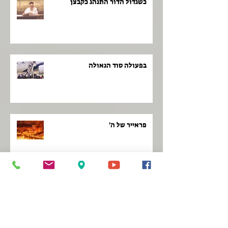
כשגדול הדור התנהג כקבצן
בפעולה סוד הגאולה
פראייר של ה'
לקום כמו פנתר!