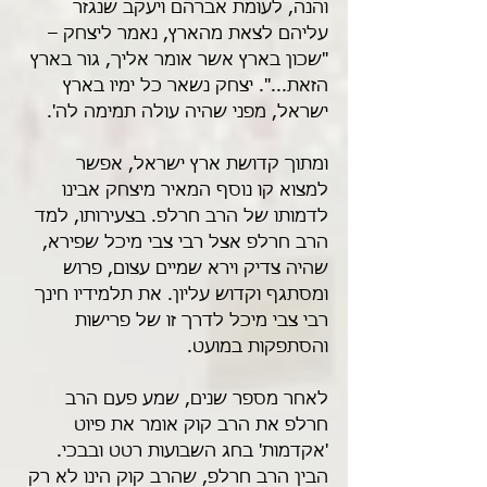
והנה, לעומת אברהם ויעקב שנגזר 
עליהם לצאת מהארץ, נאמר ליצחק – 
"שכון בארץ אשר אומר אליך, גור בארץ 
הזאת...". יצחק נשאר כל ימיו בארץ 
ישראל, מפני שהיה עולה תמימה לה'.
ומתוך קדושת ארץ ישראל, אפשר 
למצוא קו נוסף המאיר מיצחק אבינו 
לדמותו של הרב חרלפ. בצעירותו, למד 
הרב חרלפ אצל רבי צבי מיכל שפירא, 
שהיה צדיק וירא שמיים עצום, פרוש 
ומסתגף וקדוש עליון. את תלמידיו חינך 
רבי צבי מיכל לדרך זו של פרישות 
והסתפקות במועט.
לאחר מספר שנים, שמע פעם הרב 
חרלפ את הרב קוק אומר את פיוט 
'אקדמות' בחג השבועות רטט ובבכי. 
הבין הרב חרלפ, שהרב קוק הינו לא רק 