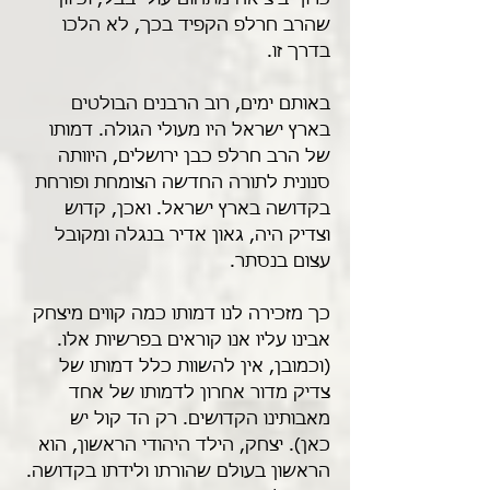
כרוך ביציאה מתחום עולי בבל, וכיוון 
שהרב חרלפ הקפיד בכך, לא הלכו 
בדרך זו.
באותם ימים, רוב הרבנים הבולטים 
בארץ ישראל היו מעולי הגולה. דמותו 
של הרב חרלפ כבן ירושלים, היוותה 
סנונית לתורה החדשה הצומחת ופורחת 
בקדושה בארץ ישראל. ואכן, קדוש 
וצדיק היה, גאון אדיר בנגלה ומקובל 
עצום בנסתר.
כך מזכירה לנו דמותו כמה קווים מיצחק 
אבינו עליו אנו קוראים בפרשיות אלו. 
(וכמובן, אין להשוות כלל דמותו של 
צדיק מדור אחרון לדמותו של אחד 
מאבותינו הקדושים. רק הד קול יש 
כאן). יצחק, הילד היהודי הראשון, הוא 
הראשון בעולם שהורתו ולידתו בקדושה. 