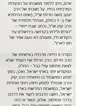
אדם, ניתן ללמוד ממצבתו על הנקודות 
המרכזיות בחייו. על מצבתו של הרב 
יעקב משה חרלפ זצ"ל, (שיום ההילולא 
שלו ב- ז' כסלו), מגדולי תלמידיו של 
הרב קוק זצ"ל, נכתב שבח ייחודי – 
"הורתו ולידתו בקדושה בירושלים עיר 
הקודש ת"ו, ומעולם לא טעם אוויר של 
חוץ לארץ".
נקודה זו הייתה מרכזית באישיותו של 
הרב חרלפ. הרב חרלפ אף הקפיד שלא 
לצאת מתחום עולי בבל – החלק 
המקודש יותר בארץ ישראל. ואכן, בזמן 
'מסע המושבות' בו התאחדו הרב קוק 
והרב זוננפלד למסע חיזוק רוחני ואחדות 
ישראל, במושבות החדשות בארץ 
ישראל, חשבו הרבנים לקצר את דרכם 
בדרך מסוימת. אולם, קיצור זה היה 