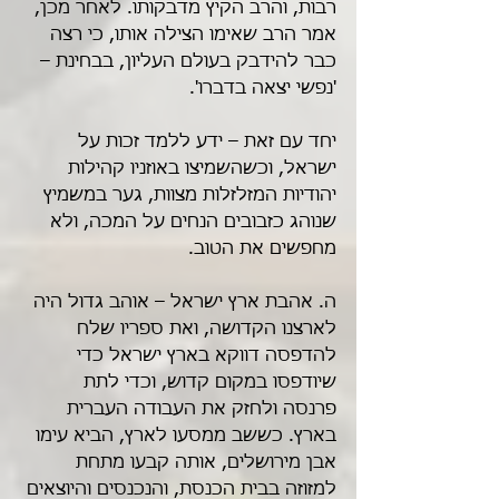
רבות, והרב הקיץ מדבקותו. לאחר מכן, 
אמר הרב שאימו הצילה אותו, כי רצה 
כבר להידבק בעולם העליון, בבחינת – 
'נפשי יצאה בדברו'.
יחד עם זאת – ידע ללמד זכות על 
ישראל, וכשהשמיצו באוזניו קהילות 
יהודיות המזלזלות מצוות, גער במשמיץ 
שנוהג כזבובים הנחים על המכה, ולא 
מחפשים את הטוב.
ה. אהבת ארץ ישראל – אוהב גדול היה 
לארצנו הקדושה, ואת ספריו שלח 
להדפסה דווקא בארץ ישראל כדי 
שיודפסו במקום קדוש, וכדי לתת 
פרנסה ולחזק את העבודה העברית 
בארץ. כששב ממסעו לארץ, הביא עימו 
אבן מירושלים, אותה קבעו מתחת 
למזוזה בבית הכנסת, והנכנסים והיוצאים 