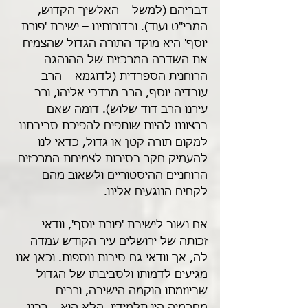
דבריהם (למשל – האלשיך הקדוש, 
המבי"ט ועוד). ובדורותינו – ישיבת 'פורת 
יוסף' היא מוקד התורה הגדול שהצמיח 
את השדרה המרכזית של ההנהגה 
הרוחנית הספרדית (לדוגמא – הרב 
עובדיה יוסף, הרב מרדכי אליהו, ורב 
עירנו הרב דוד שלוש). דומה שאם 
ברצוננו להיות שותפים להפיכת סביבתנו 
למקום תורה קטן או גדול, כדאי לנו 
להעמיק חקר בסיבות לצמיחת המרכזים 
הרוחניים ההיסטוריים ולשאוב מהם 
לקחים הנוגעים אלינו.
אם נשוב לישיבת 'פורת יוסף', וודאי 
זכותה של ירושלים עיר הקודש עמדה 
לה, אך וודאי גם סיבות נוספות. וכאן אנו 
מגיעים לדמותו ולסביבתו של הגדול 
שביוזמתו הוקמה הישיבה, ורבים 