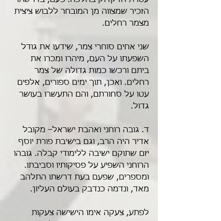
עטרת הדקדוק בהלכה. פעם, בדרשתו 
הזכיר שמצווה מן המובחר ללבוש ציצית 
מצמר רחלים.
שני אחים סוחרי צמר, שידעו את גודל 
השפעתו על העם, מיהרו ומכרו את 
ביתם ורכשו כמות גדולה של צמר 
רחלים. ואכן, תוך ימים ספורים, אלפים 
עטו על סחורתם, והם התעשרו בעושר 
גדול.
ד. גובה רוחני ואהבת ישראל– מקובל 
אדיר היה הרב, וגם בישיבת פורת יוסף 
יזם שתוקם ישיבה ללימודי קבלה. גובהו 
הרוחני השפיע על פסיקותיו וסביבתו. 
ומספרים, שפעם בעת דרשתו התלהב 
מאד, ונדמה כנדבק בעולם העליון.
לפתע, צעקה אימו הישישה צעקות 