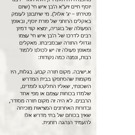
מחכמיה היו תלמידיו, הלא הוא – רבנו 
יוסף חיים זיע"א ה'בן איש חי' (שיום 
פטירתו – יג' אלול). מי שיתבונן לעומק 
באקלים הרוחני של פורת יוסף, ובאופן 
הפעולה של בוגריה, ימצא קווי דמיון 
רבים לדרכו של ה'בן איש חי' עצמו 
וגדולי התורה שבסביבתו. מאקלים 
ומאופן פעולה זה יש לכולנו ללמוד 
רבות, ונמנה כמה נקודות:
א.ישיבה. מקום תורה קבוע. בגלות, היו 
מקומות שהסתפקו בבית המדרש 
השכונתי, שאליו התלקטו לומדים, 
שלמדו בכוחות עצמם או מפי אחד 
הרבנים. לא היה זה מקום תורה מסודר, 
ובדורות האחרונים המציאות מוכיחה 
שאין בכוחם של בתי מדרש אלו 
להעמיד הנהגה רוחנית.