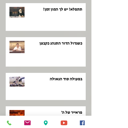
תתפלא! יש לך המון זמן!
כשגדול הדור התנהג כקבצן
בפעולה סוד הגאולה
פראייר של ה'