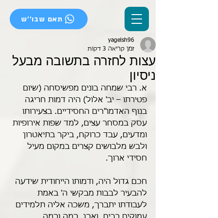
תאם שבו''ש
yagelsh96
זמן קריאה 3 דקות
עצות לחזרה בתשובה מבעל
ניסיון
א. רבי שמחה בונים מפשיסחה (שיום 
פטירתו – יב' אלול) היה דמות חריגה 
בנוף האדמו"רים החסידיים. בצעירותו 
עסק במסחר עצים, למד שפות אירופיות 
ומדעים, עבד כרוקח, ביקר בתיאטרון 
ולבש מלבושים קצרים במקום מעיל 
חסידי ארוך.
חכם גדול היה, ודמותו הייחודית שידעה 
להבעיר לבבות מבקשי ה' באמת 
לעבודתו יתברך, משכה אליה תלמידים 
עמוקים רבים. ואכן, כמה וכמה 