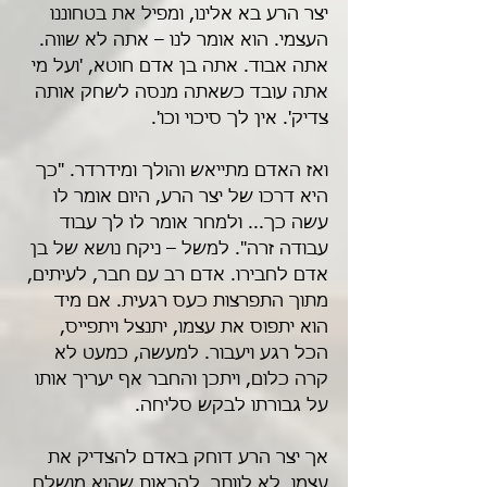
יצר הרע בא אלינו, ומפיל את בטחוננו 
העצמי. הוא אומר לנו – אתה לא שווה. 
אתה אבוד. אתה בן אדם חוטא, 'ועל מי 
אתה עובד כשאתה מנסה לשחק אותה 
צדיק'. אין לך סיכוי וכו'.
ואז האדם מתייאש והולך ומידרדר. "כך 
היא דרכו של יצר הרע, היום אומר לו 
עשה כך... ולמחר אומר לו לך עבוד 
עבודה זרה". למשל – ניקח נושא של בן 
אדם לחבירו. אדם רב עם חבר, לעיתים, 
מתוך התפרצות כעס רגעית. אם מיד 
הוא יתפוס את עצמו, יתנצל ויתפייס, 
הכל רגע ויעבור. למעשה, כמעט לא 
קרה כלום, ויתכן והחבר אף יעריך אותו 
על גבורתו לבקש סליחה.
אך יצר הרע דוחק באדם להצדיק את 
עצמו, לא לוותר, להראות שהוא מושלם 