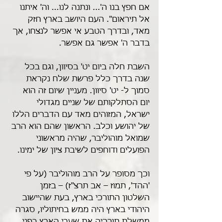
אם חפץ בנו ה'... ונתנה לנו... וה' איתנו 
אל תיראום". העם היושב בארץ חזק 
מאד, ובדרך הטבע אי אפשר לנצחו, אך 
בדבר ה' אפשר גם אפשר.
השבת חלה ביום יט' בסיוון, וגם בכל 
שנה בדרך כלל פרשת שלח נקראת 
סמוך ל- יט' סיוון. מעניין שיום זה הוא 
יום הסתלקותם של שניים מגדולי 
ישראל, המזוהים מאד עם הדברים הללו 
של יהושע וכלב. הראשון שהם הוא הרב 
שמואל מוהוליבר, שהיה מראשוני 
הפועלים ודוחפים לשיבת ציון של ימינו. 
וכך מסופר על הרב מוהוליבר (על פי 
'ההד', תמוז – אב תרצ"ז) – בזמן 
השלטון התורכי בארץ, בעת שהיישוב 
היהודי בארץ היה ממש בחיתוליו, סגרה 