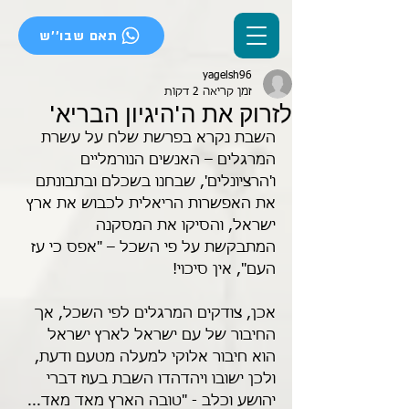
תאם שבו''ש
yagelsh96
זמן קריאה 2 דקות
לזרוק את ה'היגיון הבריא'
השבת נקרא בפרשת שלח על עשרת 
המרגלים – האנשים הנורמליים 
ו'הרציונלים', שבחנו בשכלם ובתבונתם 
את האפשרות הריאלית לכבוש את ארץ 
ישראל, והסיקו את המסקנה 
המתבקשת על פי השכל – "אפס כי עז 
העם", אין סיכוי!
אכן, צודקים המרגלים לפי השכל, אך 
החיבור של עם ישראל לארץ ישראל 
הוא חיבור אלוקי למעלה מטעם ודעת, 
ולכן ישובו ויהדהדו השבת בעוז דברי 
יהושע וכלב - "טובה הארץ מאד מאד... 