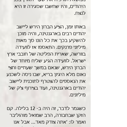
ממשלת תורכיה את שערי הארץ בפני 
היהודים, והיו שחשבו שסגירה זו היא 
לנצח. 
באותו זמן, הציע הברון הירש ליישב 
יהודים רבים בארגנטינה, והיה מוכן 
להשקיע בכך את כל הונו סך מאות 
מיליוני פרנקים. התאספו אז לוועידה 
בוורשה, שארית הפליטה של חובבי ארץ 
ישראל. לוועידה הגיע שליח מיוחד של 
הברון הירש, שנאם במשך שעתיים וחצי 
נאום מלא היגיון בריא, שבו ניסה לשכנע 
את הנאספים להצטרף לתוכנית ליישוב 
יהודים בארגנטינה, ועוד בצירוף צ'ק של 
מיליונים.
כשגמר לדבר, זה היה ב- 12 בלילה. קם 
הזקן שבחבורה, הרב שמואל מוהוליבר 
ואמר לו: 'אתה צודק מאד... אבל אנו 