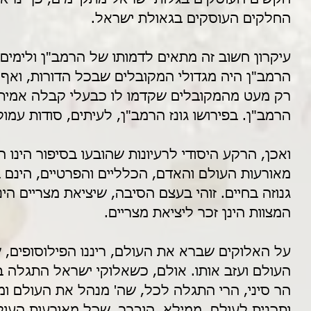
החלקים העוסקים בגאולת ישראל.
עיקרון חשוב זה מתאים לדמותו של הרמב"ן ולימים
הרמב"ן היה מגדולי המקובלים שבכל הדורות, ואף
רק מעט מהמקובלים שקדמו לו כבעלי קבלה אמיתי
הרמב"ן. בפירושו גונז הרמב"ן, לעיתים, סודות עמו
ואכן, הרקע היסודי לרעיונות שהובעו בסיפור הינו
מאורעות העולם והאדם, הכלליים והפרטיים, הינם ב
גנוזה בחיים. זוהי בעצם הסיבה, שיציאת מצריים הינ
המצוות הינן זכר ליציאת מצריים.
על האלוקים שברא את העולם, ריננו הפילוסופים, 
העולם ועזב אותו. אולם, כשאלוקי ישראל התגלה ב
הר סיני, הרי התגלה לכל, שה' מנהל את העולם ומנ
ותכנית לעולם. ממילא, הוברר, שכל מאורעות העול