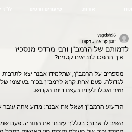
נות
אודות
שיעורים וורטים
לו''ז י
yagelsh96
זמן קריאה 3 דקות
לדמותם של הרמב"ן ורבי מרדכי מנסכיז
איך תהפכו לנביאים קטנים?
מספרים על הרמב"ן, שתלמידו אבנר יצא לתרבות ר
לגדולה. פעם אחת קרא לרמב"ן בכוח בעיצומו של יו
חזיר ואכלו לעיניו בעצם היום הקדוש.
הזדעזע הרמב"ן ושאל את אבנר: מדוע אתה עובר ע
השיב לו אבנר: בגללך עזבתי את התורה. פעם שמע
ההיסטוריה של העולם וקורות חיי האנשים בתבל נ