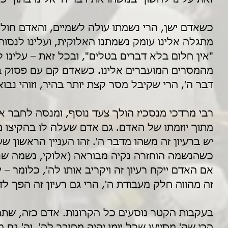
כשאדם ישן, הרי נשמתו עולה לשמיים, והאדם חולם
מתגלה אלינו עומק נשמתנו האלוקית, ועלינו לנסו
"אין חלום בלא דברים בטלים", ובכל זאת – עלינו 
מהמסרים המועברים אלינו. כשאדם קם עם פסוק בפ
דבר ה', הרי שקיבל מסר קצת יותר בהיר, וזוהי נבו
רבי מרדכי מנסכיז הולך צעד נוסף, ומנסה לחבר א
מתוך יוזמתו של האדם. גם אדם שעלה לו בהקיצו מש
יש ברעיון זה משהו מדבר ה'. זהו העניין הראשון ש
כשהנשמה הוחזרה נקיה מבוראה (אלוקי, נשמה שנתת
אם האדם ייקח רעיון זה ויקריב אותו לה', כלומר – 
זה מהווה חלק מעבודת ה', הרי גם רעיון זה הפך ל
בעקבות הקטר נוסעים כל הקרונות. אדם כזה, שתחי
הרי שה' מסייעו שכל יומו יהיה מחובר לה'. וה' גם 