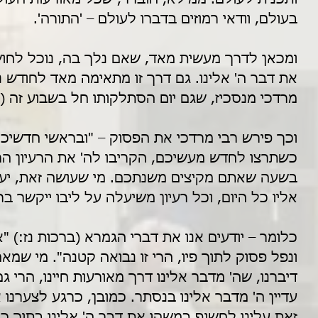
בעולם, וודאי רמוזים בדברו לעולם – 'התורה'. 
ומכאן לדרך מעשית מאד, שאם נלך בה, נוכל לחוש
את דבר ה' אלינו. גם דרך זו מתאימה מאד לחודש ני
מרדכי מנסכיז, שגם יום הסתלקותו חל בשבוע זה (ח'
וכך פירש רבי מרדכי את הפסוק – "ובראשי חדשיכם 
כשתרצו לחדש מעשיכם, הקריבו לה' את הרעיון הר
בשעה שאתם מקיצים משנתכם. מי שעושה זאת, יעזור
אליו כל היום, וכל רעיון משיעלה על ליבו ייקשר בר
כלומר – יודעים אנו את דברי הגמרא (ברכות נז:) "א
ונפל פסוק לתוך פיו, הרי זו נבואה קטנה". מי שמאמ
דיברנו, שה' מדבר אלינו דרך מאורעות חיינו, הרי גם
עדיין ה' מדבר אלינו בנסתר. כמובן, כרגע לצערנו א
זאת עלינו לחשוף במשהו את דבר ה' אלינו בתוך כ