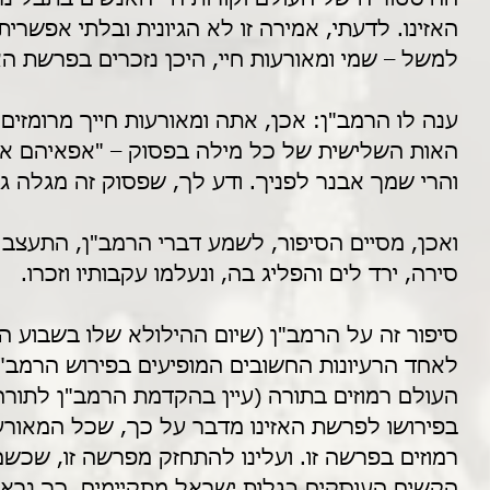
האזינו. לדעתי, אמירה זו לא הגיונית ובלתי אפשרית
למשל – שמי ומאורעות חיי, היכן נזכרים בפרשת האז
ענה לו הרמב"ן: אכן, אתה ומאורעות חייך מרומזים 
האות השלישית של כל מילה בפסוק – "אפאיהם אש
והרי שמך אבנר לפניך. ודע לך, שפסוק זה מגלה גם
ואכן, מסיים הסיפור, לשמע דברי הרמב"ן, התעצב 
סירה, ירד לים והפליג בה, ונעלמו עקבותיו וזכרו.
סיפור זה על הרמב"ן (שיום ההילולא שלו בשבוע הקרו
לאחד הרעיונות החשובים המופיעים בפירוש הרמב"ן
העולם רמוזים בתורה (עיין בהקדמת הרמב"ן לתורה)
בפירושו לפרשת האזינו מדבר על כך, שכל המאורע
רמוזים בפרשה זו. ועלינו להתחזק מפרשה זו, שכש
הקשים העוסקים בגלות ישראל מתקיימים, כך נר