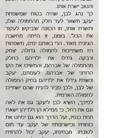
והטוב ישרת אותו.
כך נהג לבן, שהיה בטוח שמשפחת 
יעקב תשאר לעד חלק מהחמולה שלו, 
ותשרת אותו, וזו הכוונה ש'ביקש לעקור 
את הכל'. בזמנו, זו הייתה מחשבה 
הגיונית מאוד. הרי באותם ימים, משפחות 
היו משתייכות לחמולה גדולה. יצחק 
ורבקה גידלו את ילדיהם כחלק 
מהחמולה של אברהם, והמשיכו את הקו 
הרוחני של אברהם. לעומתם, יעקב 
ונשותיו גידלו את ילדיהם בחיק החמולה 
של לבן, ולכן סביר להניח שהם ישתייכו 
לחמולה הארמית.
לפיכך, השיא לבן ליעקב גם את לאה 
וגם את רחל, כי ממילא הן וילדיהן ישארו 
תחת כנפיו, ועל הדרך הוא גם יסחט את 
כוחותיו וכישרונותיו של יעקב עד תום 
לטובתו. מבחינתו, יעקב יכול להרוויח 