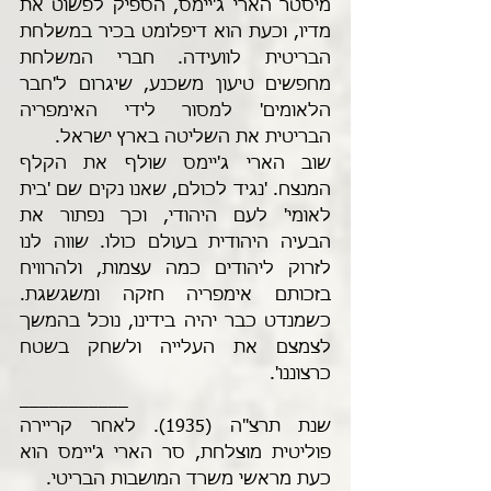
מיסטר הארי ג'יימס, הספיק לפשוט את 
מדיו, וכעת הוא דיפלומט בכיר במשלחת 
הבריטית לוועידה. חברי המשלחת 
מחפשים טיעון משכנע, שיגרום ל'חבר 
הלאומים' למסור לידי האימפריה 
הבריטית את השליטה בארץ ישראל.
שוב הארי ג'יימס שולף את הקלף 
המנצח. 'נגיד לכולם, שאנו נקים שם 'בית 
לאומי' לעם היהודי, וכך נפתור את 
הבעיה היהודית בעולם כולו. שווה לנו 
לזרוק ליהודים כמה עצמות, ולהרוויח 
בזכותם אימפריה חזקה ומשגשגת. 
כשמנדט כבר יהיה בידינו, נוכל בהמשך 
לצמצם את העלייה ולשחק בשטח 
כרצוננו'.
___________
שנת תרצ"ה (1935). לאחר קריירה 
פוליטית מוצלחת, סר הארי ג'יימס הוא 
כעת מראשי משרד המושבות הבריטי. 