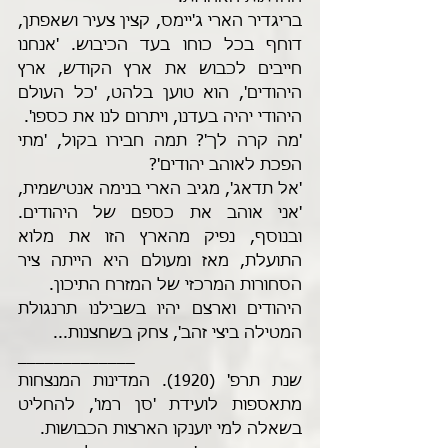
בריגדיר הארי ג'יימס, קצין צעיר ושאפתן, 
דוחף בכל כוחו בעד הכיבוש. 'אנחנו 
חייבים לכבוש את ארץ הקודש, ארץ 
היהודים', הוא טוען בלהט, 'כל העולם 
היהודי יהיה בעדנו, ויתרום לנו את כספו'.
'מה קרה לך'? תמה חבירו בקול, 'מתי 
הפכת לאוהב יהודים'?
'אל תדאג', מגיב הארי בנימה אנטישמית, 
'אני אוהב את כספם של היהודים. 
ובנוסף, נפיק מהארץ הזו את מלוא 
התועלת, מאז ומעולם היא הייתה ציר 
הסחורות המרכזי של המזרח התיכון.
היהודים וארצם יהיו בשבילנו תרנגולת 
המטילה ביצי זהב', צחק בשחצנות...
_____________
שנת תרפ' (1920). המדינות המנצחות 
מתאספות לועידת 'סן רמו', להחליט 
בשאלה למי יוענקו הארצות הכבושות.