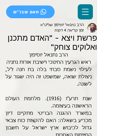
תאם שבו''ש
הרב נתנאל יוסיפון שליט"א
זמן קריאה 4 דקות
פרשת ויצא - "האדם מתכנן
ואלוקים צוחק"
הרב נתנאל יוסיפון
ראש הגרעין החינוכי וישיבת אורות נתניה
לעילוי נשמת סבתי בלה בת חנה ז"ל, 
ניצולת שואה, שמשפט זה היה שגור על 
לשונה.
שנת תרע"ו (1916). מלחמת העולם 
הראשונה בעיצומה. 
במשרד ההגנה הבריטי מתקיים דיון 
מכריע בשאלה: האם להקצות כוח צבאי 
גדול לכיבוש ארץ ישראל על חשבון 
החזיתות האחרות. 