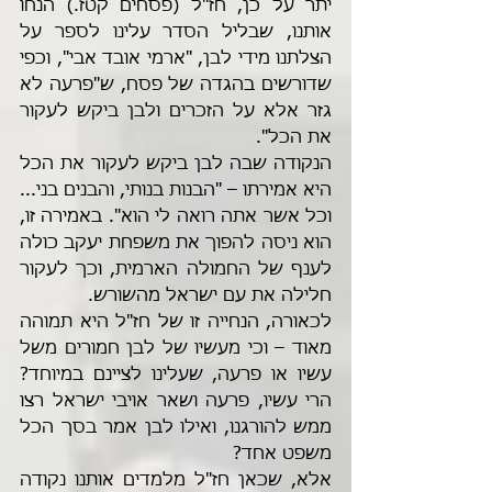
יתר על כן, חז"ל (פסחים קטז.) הנחו 
אותנו, שבליל הסדר עלינו לספר על 
הצלתנו מידי לבן, "ארמי אובד אבי", וכפי 
שדורשים בהגדה של פסח, ש"פרעה לא 
גזר אלא על הזכרים ולבן ביקש לעקור 
את הכל". 
הנקודה שבה לבן ביקש לעקור את הכל 
היא אמירתו – "הבנות בנותי, והבנים בני... 
וכל אשר אתה רואה לי הוא". באמירה זו, 
הוא ניסה להפוך את משפחת יעקב כולה 
לענף של החמולה הארמית, וכך לעקור 
חלילה את עם ישראל מהשורש.
לכאורה, הנחייה זו של חז"ל היא תמוהה 
מאוד – וכי מעשיו של לבן חמורים משל 
עשיו או פרעה, שעלינו לציינם במיוחד? 
הרי עשיו, פרעה ושאר אויבי ישראל רצו 
ממש להורגנו, ואילו לבן אמר בסך הכל 
משפט אחד?
אלא, שכאן חז"ל מלמדים אותנו נקודה 