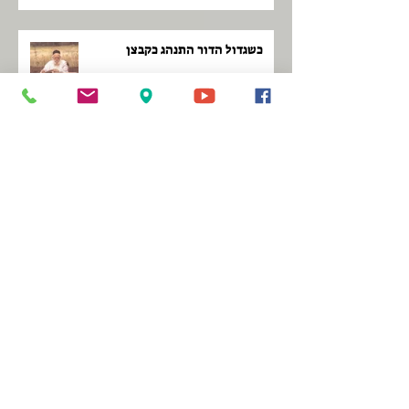
כשגדול הדור התנהג כקבצן
בפעולה סוד הגאולה
פראייר של ה'
לקום כמו פנתר!