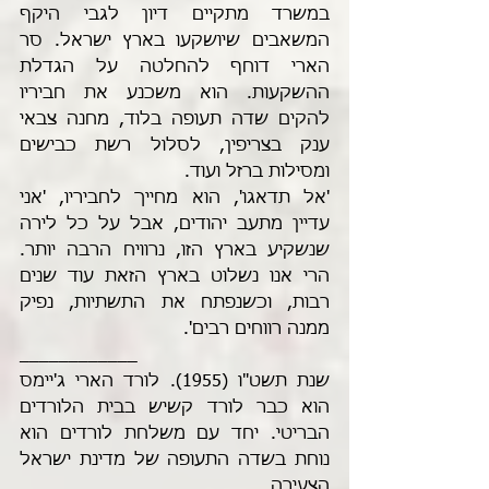
במשרד מתקיים דיון לגבי היקף 
המשאבים שיושקעו בארץ ישראל. סר 
הארי דוחף להחלטה על הגדלת 
ההשקעות. הוא משכנע את חביריו 
להקים שדה תעופה בלוד, מחנה צבאי 
ענק בצריפין, לסלול רשת כבישים 
ומסילות ברזל ועוד.
'אל תדאגו', הוא מחייך לחביריו, 'אני 
עדיין מתעב יהודים, אבל על כל לירה 
שנשקיע בארץ הזו, נרוויח הרבה יותר. 
הרי אנו נשלוט בארץ הזאת עוד שנים 
רבות, וכשנפתח את התשתיות, נפיק 
ממנה רווחים רבים'.  
____________
שנת תשט"ו (1955). לורד הארי ג'יימס 
הוא כבר לורד קשיש בבית הלורדים 
הבריטי. יחד עם משלחת לורדים הוא 
נוחת בשדה התעופה של מדינת ישראל 
הצעירה.