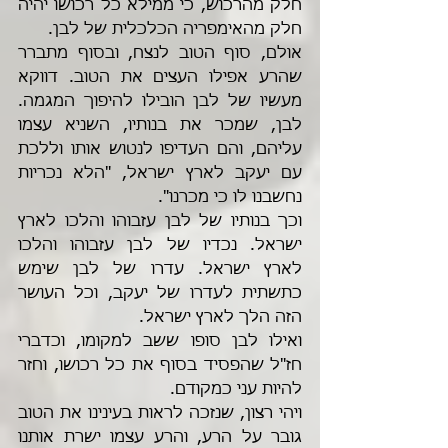
חלק מהרכוש, כי ממילא כל רכושו יהיה 
חלק מהאימפריה הכלכלית של לבן.  
אולם, סוף הטוב לנצח, ובסוף מתברר 
שהרע אפילו העצים את הטוב. דווקא 
מעשיו של לבן הובילו להיפוך המגמה. 
לבן, שמכר את בנותיו, השניא עצמו 
עליהם, והם העדיפו לנטוש אותו וללכת 
עם יעקב לארץ ישראל, "הלא נכריות 
נחשבנו לו כי מכרנו".
וכך בנותיו של לבן עזבוהו והלכו לארץ 
ישראל. נכדיו של לבן עזבוהו והלכו 
לארץ ישראל. עדרו של לבן שימש 
כתשתית לעדרו של יעקב, וכל העושר 
הזה הלך לארץ ישראל.
ואילו לבן סופו ששב למקומו, וכדברי 
חז"ל שהפסיד בסוף את כל רכושו, וחזר 
להיות עני כמקודם.
ויהי רצון, שנזכה לראות בעינינו את הטוב 
גובר על הרע, והרע עצמו ישרת אותנו 