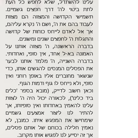
עלינו להשתדל, שלא לחפש כל העת 
לתת ביטוי לה' דרך חפצים גשמיים. 
תשמישי הקדושה והמצווה הם מצוות 
לעבוד בהם את ה', ושם ה' נקרא עליהם, 
אך אל לאדם לייחס כוחות של קדושה 
והתגלות ה' לחפצים שונים ומשונים. 
בדברה הראשונה, ה' מצווה אותנו על 
האמונה בא-ל אחד, אין סופי, ואחדותי. 
בדברה השנייה, ה' מלמד אותנו לבער 
את הפסלים המנסים להגשים אותו, כדי 
שנשאר מחוברים אליו באופן רוחני ואין 
סופי, ולא נייחס לו גוף ודמות הגוף.
וכאן חשוב לדייק, (מובא בספר 'כלים 
ביד כלינו'), לכאורה יכול היה ה' לצוות 
עלינו להאמין באחדותו ואין סופיותו, אך 
להתיר לנו ליצור אמצעים גשמיים 
שימחישו את המפגש איתו. כמובן, לא 
נאמין חלילה בכוחם של אותם פסלים, 
אך זה יסייע לנו לפגוש אותו מקרוב.