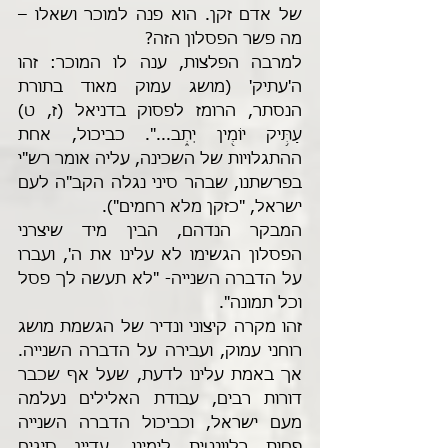
של אדם זקן. הוא פנה למוכר ושאלו – 
מה פשר הפסלון הזה?
למרבה הפלצות, ענה לו המוכר: זהו 
ה'עתיק' (מושג עמוק מאוד בתורת 
הנסתר, הרומז לפסוק בדניאל (ז, ט) 
עַתִּ֥יק יוֹמִ֖ין יְתִ֑ב...". כביכול, אחת 
ההתגלויות של השכינה, עליה אומר רש"י 
בפרשתנו, שבהר סיני נגלה הקב"ה לעם 
ישראל, "כזקן מלא רחמים"). 
המבקר הנדהם, הבין מיד שיצרני 
הפסלון הגשימו לא עלינו את ה', ועברו 
על הדברה השנייה- "לא תעשה לך פסל 
וכל תמונה".
זהו מקרה קיצוני ונדיר של הגשמת מושג 
רוחני עמוק, ועבירה על הדברה השנייה. 
אך באמת עלינו לדעת, שעל אף שכבר 
דורות רבים, עבודת האלילים נעלמה 
מעם ישראל, וכביכול הדברה השנייה 