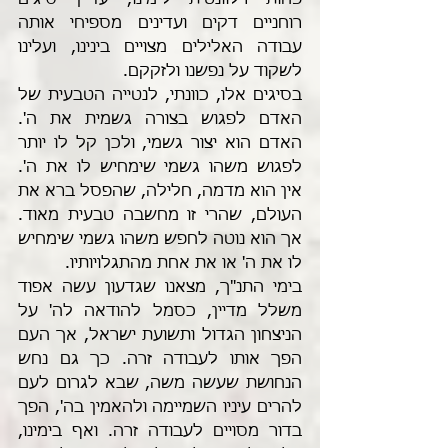
פחות רלוונטית לימינו, עדיין סיגים 
רוחניים דקים ועדינים מספיחי אותה 
עבודה האלילים מצויים בינינו, ועלינו 
לשקוד על נפשנו ולזקקם.
בסיגים אלו, כוונתי, לנטייה הטבעית של 
האדם לפגוש בצורה גשמית את ה'. 
האדם הוא יצור גשמי, ולכן קל לו יותר 
לפגוש משהו גשמי שימחיש לו את ה'. 
אין הוא מדמה, חלילה, שהפסל ברא את 
העולם, שהרי זו מחשבה טבעית מאוד. 
אך הוא נוטה לחפש משהו גשמי שימחיש 
לו את ה' או את אחת מהתגלויותיו. 
בימי התנ"ך, מצאנו שגדעון עשה אפוד 
משלל מדיין, כסמל להודאה לה' על 
הניצחון הגדול ותשועת ישראל, אך העם 
הפך אותו לעבודה זרה. כך גם נחש 
הנחושת שעשה משה, שבא לגרום לעם 
להרים עיניו השמיימה ולהאמין בה', הפך 
בדור מסויים לעבודה זרה. ואף בימינו, 