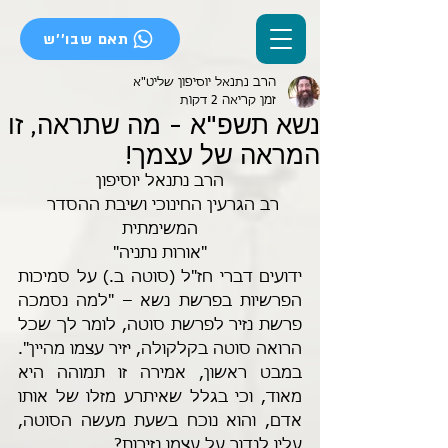
תאם שבו''ש
הרב נתנאל יוסיפון שליט"א
זמן קריאה 2 דקות
נשא תשפ"א - מה שתראה, זו
המראה של עצמך!
הרב נתנאל יוסיפון
רב הגרעין החינוכי ושיבת ההסדר 
המשימתית
"אורות נתניה"
ידועים דברי חז"ל (סוטה ב.) על סמיכות 
הפרשיות בפרשת נשא – "למה נסמכה 
פרשת נזיר לפרשת סוטה, לומר לך שכל 
הרואה סוטה בקלקולה, יזיר עצמו מהיין".
במבט ראשון, אמירה זו תמוהה היא 
מאוד, וכי בגלל שאיתרע מזלו של אותו 
אדם, והוא נוכח בשעת מעשה הסוטה, 
עליו לנדור על עצמו נזירות?