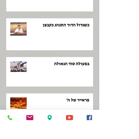
כשגדול הדור התנהג כקבצן
בפעולה סוד הגאולה
פראייר של ה'
לקום כמו פנתר!