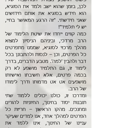
פשוט הושפע מצורת המחשבה שלי. 
לכן, בזמן שהוא ישב ולמד את הסוגיא, 
הוא חידש בסוגיא את אותם חידושים 
שאני חידשתי. "זה הרגע המאושר בחיי, 
יש לי תלמיד"!
כמה קווים ייחדו את שיטת הלימוד של 
הרב מרדכי, וביניהם הניסיון למצוא 
מהלך מרכזי לסוגיא, שממנו מתפרטים 
כל הפרטים, וכן – לנסות ולהתבונן בכל 
דבר ולהבין 'למה'. מטבע הדברים, בדרך 
לימוד זו, גם התלמיד מושפע לא רק 
בכמה פרטים, אלא חשיבתו ואישיותו 
מושפעים אט אט מדמותו ודרך לימודו 
של הרב. 
ומדרכו זו, כולנו יכולים ללמוד שתי 
תובנות יסוד בחינוך, החיוניות להורים 
ומחנכים. מהקו הראשון – חריזת כל 
הפרטים למהלך אחד, אנו למדים שעיקר 
עניינו של החינוך, אינו ללמד את 