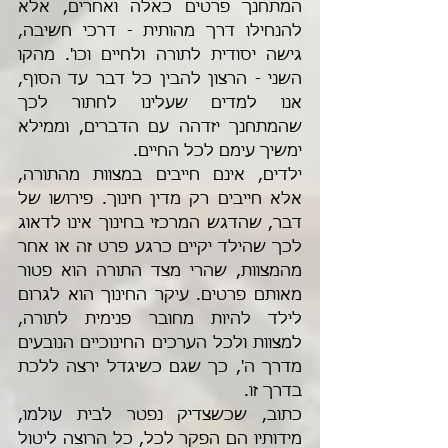
המתחנך פרטים כאלה ואחרים, אלא 
להנחילו דרך מהותית - דרכי חשיבה, 
גישה יסודית לתורה ולחיים וכו'. מהקו 
השני - הרצון להבין כל דבר עד הסוף, 
אנו למדים שעלינו לחתור לכך 
שהמתחנך יזדהה עם הדברים, וממילא 
ימשיך עימם לכל החיים. 
ילדים, אינם חייבים במצוות מהתורה, 
אלא חייבים רק מדין חינוך. פירושו של 
דבר, שהדגש המרכזי בחינוך אינו לדאוג 
לכך שהילד יקיים כרגע פרט זה או אחר 
מהמצוות, שהרי מצד התורה הוא פטור 
מאותם פרטים. עיקר החינוך הוא לגרום 
לילד להיות מחובר פנימית לתורה, 
למצוות ולכל הערכים החינוכיים הנובעים 
מדרך ה', כך שגם כשיגדל ירצה ללכת 
בדרך זו.
כתוב, שכשצדיק נפטר לבית עולמו, 
מידותיו הם הפקר לכל, כל הרוצה ליטול 