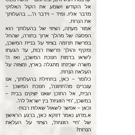
קורבנות הנשיאים, ובסיומם – משה נכנס 
אל הקודש ושומע את הקול האלוקי 
מדבר אליו. ומיד – וידבר ה'... בהעלותך 
את הנרות.
אמור מעתה, הציווי של בהעלותך הוא 
הפסגה של מהלך ארוך בתורה, שהחל 
בפרשת תרומה בציווי על בניית המשכן, 
ומקיף והולך פרשות רבות, עד הגעתו 
לשיאו בדמות חנוכת המשכן, ואז ה' 
משרה שכינתו מתגלה בארץ, ומצווה על 
העלאת הנרות. 
כלומר – כאן, בתחילת בהעלותך, אנו 
עוברים מה'חתונה', חנוכת המשכן – 
הבית, אל התוכן שאנו יוצקים בבית – 
במשכן, 'חיי הזוגיות' בין ישראל לה'.
וכאן – אפשר לשאול שאלות רבות-
א.מדוע נאמר דווקא כאן, ברגע הראשון 
של 'חיי הזוגיות', הציווי על העלאת 
הנרות? 