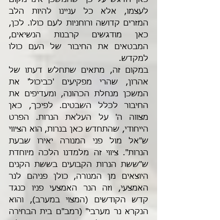
כאן הדגש על כך שהמשכן אינו מקום 
לעצמו, אלא כל עניינו להיות הלב 
המזרים קדושה ורוחניות לעם כולו. לכן, 
כאן מודגשים קרבנות הנשיאים, 
המבטאים את החיבור של העם כולו 
למקדש.
במקום זה, מתאים שתחלש דעתו של 
אהרון, שהרי מפקיעים 'כביכול' את 
המשכן מנחלת הכהונה, ומעדיפים את 
החיבור לכלל השבטים. לפיכך, כאן 
מצווה ה' על העלאת הנרות. הפרט 
הייחודי, שהתחדש כאן בנרות, הוא הציווי 
ש"אל מול פני המנורה יאירו שבעת 
הנרות". ציווי זה מלמדנו הלכה מיוחדת 
ש"ששת הנרות הקבועים בששת הקנים 
היוצאים מן המנורה, כולן פניהם לנר 
האמצעי, וזה הנר האמצעי פניו כנגד 
קדש הקודשים (המצוי במערב), והוא 
הנקרא נר מערבי" (רמב"ם בית הבחירה 