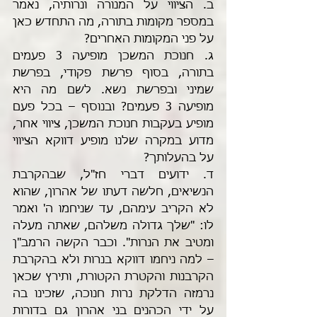
ב. הציווי על המנורה ונרותיה, נאמר 
במספר מקומות בתורה, מה התחדש כאן 
על פני המקומות האחרים? 
ג. חנוכת המשכן מופיעה 3 פעמים 
בתורה, בסוף פרשת פקודי, בפרשת 
שמיני ובפרשת נשא. לשם מה היא 
מופיעה 3 פעמים? ובנוסף – בכל פעם 
מופיע בעקבות חנוכת המשכן, ציווי אחר, 
מדוע במקרה שלנו מופיע דווקא הציווי 
על בהעלותך?
ד. ידועים דברי חז"ל, שבהקרבת 
הנשיאים, חלשה דעתו של אהרון, שהוא 
לא הקריב עימהם, עד שניחמו ה' ואמר 
לו: "שלך גדולה משלהם, שאתה מעלה 
ומטיב את הנרות". וכבר הקשה הרמב"ן 
– למה ניחמו דווקא בנרות ולא בהקרבת 
הקרבנות והקטרת הקטורת, ותירץ שכאן 
נרמזה הדלקת נרות חנוכה, שזכינו בה 
על ידי הכהנים בני אהרון גם בדורות 