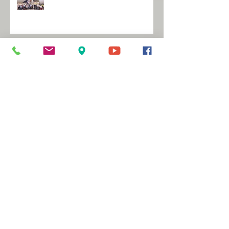
פראייר של ה'
לקום כמו פנתר!
ממה מקבלים השראה?