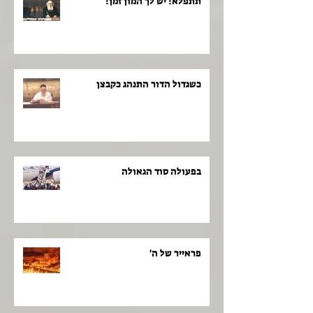
תתפלא! יש לך המון זמן!
כשגדול הדור התנהג כקבצן
בפעולה סוד הגאולה
פראייר של ה'