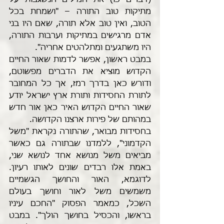
(דברים כו) את המילים הנשגבות על 
מתיקות טוב התורה – "ושמחת בכל 
הטוב, ואין טוב אלא תורה, שאם היו בני 
אדם מרגישים במתיקות וערבות התורה, 
היו משתגעים ומתלהטים אחריה".
במבט ראשון, אפשר לדמות שאור החיים 
הקדוש מוציא את הדברים מפשוטם, 
ודורש כאן בדרך רמז, אך כל המחובר 
לתורת החסידות ותורת ארץ ישראל יודע 
שאור החיים הקדוש האיר כאן אור חדש 
במהותם של פירות ארצנו הקדושה. 
בחסידות מבואר, שהתורה נקראת "משל 
הקדמוני", ללמדנו שבתורה גם כאשר 
מביאים משל מנושא אחד לנושא שני, 
באמת אלו רבדים שונים לאותו רעיון. 
לדוגמא, האור והחושך הגשמיים 
משמשים משל לאור וחושך בעולם 
השכל, כמאמר הפסוק "החכם עיניו 
בראשו, והכסיל בחושך הולך". במבט 