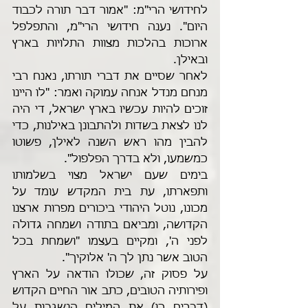
לחידושי הרי"מ: "אמור דבר תורה לכבוד 
היום". נענה חידושי הרי"מ, והתפלפל 
ארוכות בהלכות מצוות התלויות בארץ 
ובאילן. 
לאחר שסיים את דברי תורתו, נאנח רבי 
מנחם מנדל אנחה עמוקה ואמר: "לו היינו 
זוכים להיות עכשיו בארץ ישראל, די היה 
לנו לצאת בשדות ולהתבונן באילנות, כדי 
להבין מהו ראש השנה לאילן, פשוטו 
כמשמעו, ולא בדרך הפלפול".  
בימים שעם ישראל מצוי בשלמותו 
ותפארתו, עת בית המקדש עומד על 
מכונו, נוטל היהודי ביכורים מפרות ארצנו 
הקדושה, ומביאם בתודה ושמחה גדולה 
לפני ה', ומקיים בעצמו "ושמחת בכל 
הטוב אשר נתן לך ה' אלוקיך".
על פסוק זה, שכולו הודאה על הארץ 
ופירותיה הטובים, כתב אור החיים הקדוש 