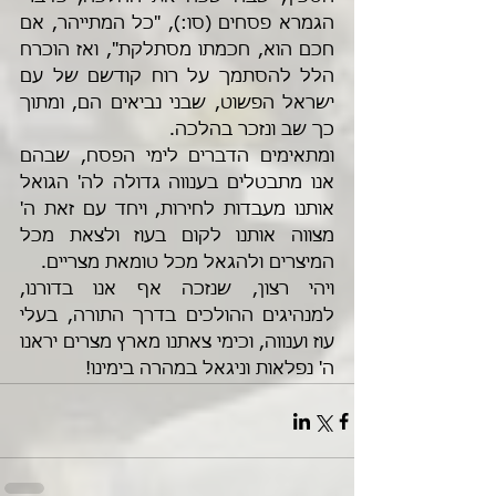
הגמרא פסחים (סו:), "כל המתייהר, אם 
חכם הוא, חכמתו מסתלקת", ואז הוכרח 
הלל להסתמך על רוח קודשם של עם 
ישראל הפשוט, שבני נביאים הם, ומתוך 
כך שב ונזכר בהלכה.
ומתאימים הדברים לימי הפסח, שבהם 
אנו מתבטלים בענווה גדולה לה' הגואל 
אותנו מעבדות לחירות, ויחד עם זאת ה' 
מצווה אותנו לקום בעוז ולצאת מכל 
המיצרים ולהגאל מכל טומאת מצריים.
ויהי רצון, שנזכה אף אנו בדורנו, 
למנהיגים ההולכים בדרך התורה, בעלי 
עוז וענווה, וכימי צאתנו מארץ מצרים יראנו 
ה' נפלאות וניגאל במהרה בימינו!