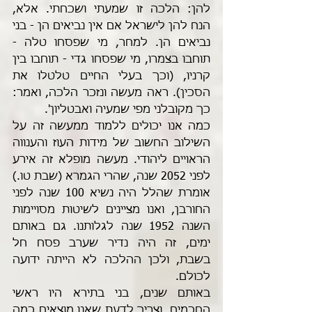
להן: הלכה זו שמעתי ושכחתי. אלא, 
הנח להן לישראל אם אין נביאים הן - בני 
נביאים הן. למחר, מי שפסחו טלה - 
תוחבו בצמרו, מי שפסחו גדי - תוחבו בין 
קרניו, (וכך בעלי החיים טלטלו את 
הסכין). ראה מעשה ונזכר הלכה, ואמר: 
כך מקובלני מפי שמעיה ואבטליון'.
כמה אנו יכולים ללמוד ממעשה זה על 
השילוב החשוב של מידות העוז והענווה 
הראויים ליהודי. מעשה מופלא זה אירע 
לפני 2052 שנה, שהרי הגמרא (שבת טו.) 
אומרת שהלל היה נשיא 100 שנה לפני 
החורבן, ואנו מציינים לשיטות מסויימות 
השנה 1952 שנה לגלותנו. גם באותם 
ימים, זה היה נדיר שערב פסח חל 
בשבת, ולכן ההלכה לא הייתה ידועה 
לכולם. 
באותם שנים, בני בתירא היו ראשי 
החכמים, וצריך לדעת שאנו מוצאים כמה 