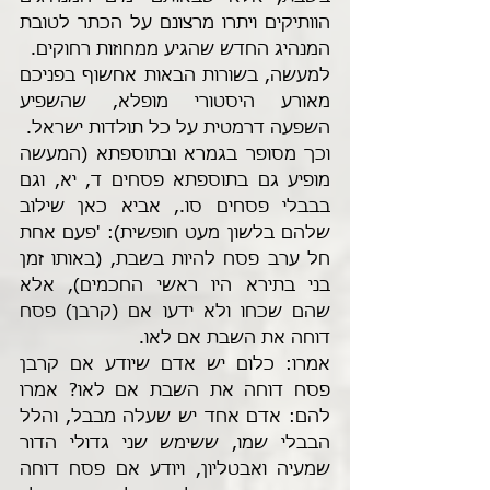
הוותיקים ויתרו מרצונם על הכתר לטובת 
המנהיג החדש שהגיע ממחוזות רחוקים. 
למעשה, בשורות הבאות אחשוף בפניכם 
מאורע היסטורי מופלא, שהשפיע 
השפעה דרמטית על כל תולדות ישראל.
וכך מסופר בגמרא ובתוספתא (המעשה 
מופיע גם בתוספתא פסחים ד, יא, וגם 
בבבלי פסחים סו., אביא כאן שילוב 
שלהם בלשון מעט חופשית): 'פעם אחת 
חל ערב פסח להיות בשבת, (באותו זמן 
בני בתירא היו ראשי החכמים), אלא 
שהם שכחו ולא ידעו אם (קרבן) פסח 
דוחה את השבת אם לאו. 
אמרו: כלום יש אדם שיודע אם קרבן 
פסח דוחה את השבת אם לאו? אמרו 
להם: אדם אחד יש שעלה מבבל, והלל 
הבבלי שמו, ששימש שני גדולי הדור 
שמעיה ואבטליון, ויודע אם פסח דוחה 