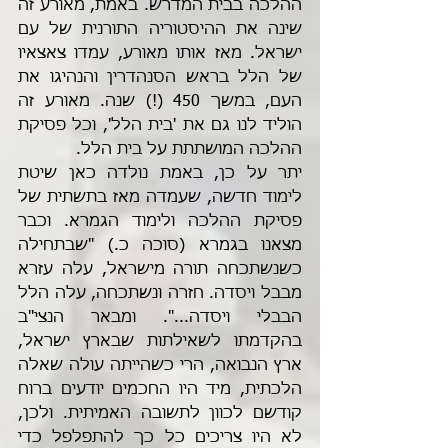
ההלכה בבית המדרש. באמת, מאורע זה 
שינה את ההיסטוריה התורנית של עם 
ישראל. מאז אותו מאורע, עמדו צאצאיו 
של הלל בראש הסנהדרין והנהיגו את 
העם, במשך 450 (!) שנה. מאורע זה 
הוליד לנו גם את 'בית הלל', וכל פסיקת 
ההלכה המושתתת על בית הלל.
יתר על כן, באמת נולדה כאן שיטת 
לימוד חדשה, שעמדה מאז בתשתית של 
פסיקת ההלכה ולימוד הגמרא. וכבר 
מצאנו בגמרא (סוכה כ.) "שבתחילה 
כשנשתכחה תורה מישראל, עלה עזרא 
מבבל ויסדה. חזרה ונשתכחה, עלה הלל 
הבבלי ויסדה...". ומבאר הנצי"ב 
בהקדמתו לשאילתות שבארץ ישראל, 
ארץ הנבואה, הרי כשהייתה עולה שאלה 
הלכתית, מיד היו החכמים יודעים ברוח 
קודשם לכוון לתשובה האמיתית. ולכן, 
לא היו צריכים כל כך להתפלפל כדי 