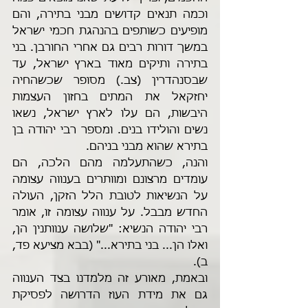
וכמה תנאים קדושים מבני בתירה, והם 
מופיעים כשותפים בהנהגת חכמי ישראל 
במשך דורות רבים גם אחרי החורבן. בני 
בתירה ותיקים מאוד בארץ ישראל, עד 
שבסנהדרין (צב.) מסופר שכשהחיה 
יחזקאל את המתים בחזון העצמות 
היבשות, הם עלו לארץ ישראל, נשאו 
נשים והולידו בנים. ומספר רבי יהודה בן 
בתירא שהוא מבני בניהם.
והנה, כשהתעלמה מהם הלכה, הם 
עומדים מרצונם ומוותרים בענווה עצומה 
על הנשיאות לטובת הלל הזקן, העולה 
החדש מבבל. על ענווה עצומה זו, אומר 
רבי יהודה הנשיא: "שלושה ענוותנין הן, 
ואלו הן... בני בתירא..." (בבא מציעא פד, 
ב). 
ובאמת, מאורע זה מלמדנו בצד הענווה 
גם את מידת העוז הדרושה לפסיקת 