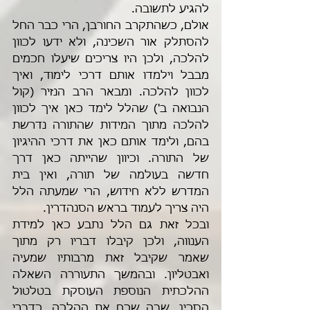
להגיע לתשובה.
אולם, כשהתקרב החורבן, הרי כבר החל 
להסתלק אור השכינה, ולא ידעו לכוון 
להלכה, ולכן היו צריכים שיעלו חכמים 
מבבל וילמדו אותם דרכי לימוד, ואיך 
לכוון להלכה. ומבאר הרב הנזיר (קול 
הנבואה ב') שהלל לימד כאן איך לכוון 
להלכה מתוך המידות שהתורה נדרשת 
בהם, ולימד אותם כאן את דרכי ההיגיון 
של התורה. וכיוון שהייתה כאן דרך 
חדשה בעולמה של תורה, ואין בית 
המדרש ללא חידוש, הרי שמעתה הלל 
היה צריך לעמוד בראש הסנהדרין.
ובכל זאת גם הלל נתבע כאן למידת 
הענווה, ולכן קיבלו דבריו רק מתוך 
שאמר שקיבל זאת מרבותיו שמעיה 
ואבטליון. ובהמשך התעוררה השאלה 
ההלכתית הנוספת העוסקת בטלטול 
הסכין, שבה שכח את ההלכה, כדברי 