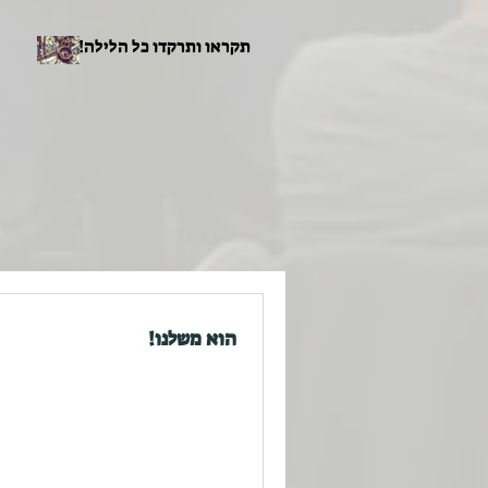
תקראו ותרקדו כל הלילה!
הוא משלנו!
תגיות
אברהם
אהרון
אור
בית המקדש
דרך
הבעל שם טוב
המהרי"ט
הראי"ה
הרב אבוחצירא
הרב הנזיר
הרב חרל"פ
חינוך
חנוכה
טו בשבט
כינור
מהר"ל
מנורה
ר' אהרון מקרלין
ראש השנה
שבועות
שופר
שלח
תשובה