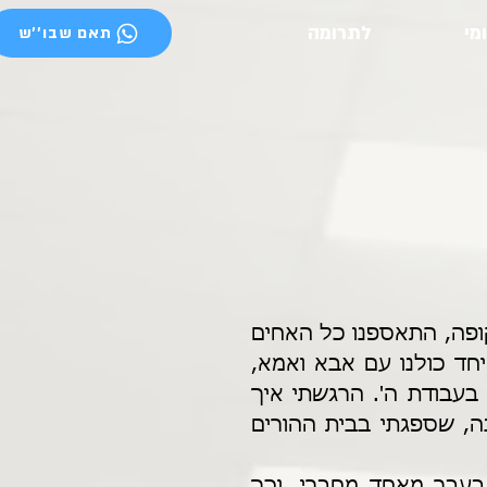
ומי
לתרומה
תאם שבו''ש
לאחרונה, סח לי אחד ממכרי – יודע אתה, לפני תקופה, התאספנו כל האחים 
והאחיות, כולל הנשואים, בבית הורינו, וישבנו שם יחד כולנו עם אבא ואמא, 
כמו בימי ילדותינו. באותה שעה, חשתי חיזוק גדול בעבודת ה'. הרגשתי איך 
שבה לי האמונה התמימה בה' יתברך, אותה אמונה, שספגתי בבית ההורים 
סיפור זה, העלה בזיכרוני סיפור נוסף, ששמעתי בעבר מאחד מחברי. וכך 