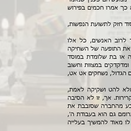
ובו תדבק, וכי אפשר לאדם להדבק בשכינה, אלא כך אמרו חכמים בפירוש 
והוסיף על כך החינוך – " ...כי הם קיום התורה ויסוד חזק לתשועת הנפשות, 
ובאמת, יש כאן נקודה יסודית, שחשובה במיוחד לרוב האנשים, כל אלו 
שאינם שרויים תדיר בהיכלי התורה. כולנו מכירים את התופעה של השחיקה 
הרוחנית, שבה אנשים בגיל צעיר, לומדים בישיבה או בת שלומדת במוסד 
המחנך לחיי תורה ומצוות, ובאותם שנים מקפידים ומדקדקים במצוות וחשוב 
להם הלהט והחיבור לרוחניות. אך כשיוצאים לעולם הגדול, נשחקים אט אט, 
אמנם, זה קשור גם להבדל בין גיל הנעורים, המלא להט ושקיקה לאמת, 
לעומת הגיל המבוגר יותר, שבו כבר יש אכזבה וקרירות. אך, זו לא הסיבה 
היחידה. חלק גדול מתופעת השחיקה הרוחנית נובע מהחברה שסובבת את 
האדם. אדם ששרוי בין אנשים מבקשי רוחניות, יתרומם גם הוא בעבודת ה', 
אך אדם שסביבתו מושכת לכיוונים אחרים, קשה לו מאוד להמשיך בעלייה 