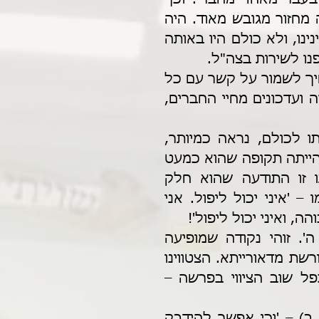
סיפר החבר – המחזור שלנו בישיבה התיכונית היה מחזור מגובש מאוד. היה 
קשר טוב בין כל החברים, למרות שהיו הבדלים בינינו, ולא כולם היו באותה 
נו לשירות בצה"ל.
לנו, בני הכיתה שלמדנו בישיבות, היה חשוב להמשיך לשמור על קשר עם כל 
בני המחזור, ולכן הוצאנו עלון מיוחד עם דברי תורה ועדכונים מחיי החברים, 
לפעמים, המאמץ הכרוך בכתיבת העלון ובשליחתו לכולם, נראה כמיותר, 
אבל דע לך, פעם סיפר לי אחד החברים בצבא, שהייתה תקופה שהוא כמעט 
נפל מאוד מבחינה רוחנית, אך מה שחיזק אותו זו התודעה שהוא חלק 
מהחבורה שלנו. ברגעים הקשים, הוא אמר לעצמו – 'איני יכול ליפול. אני 
 ואיני יכול ליפול'!
יש כאן נקודה יסודית ומתבקשת מאוד בעבודת ה'. זוהי נקודה שמופיעה 
בפרשת עקב, ולדעת רוב הפוסקים היא מצווה מפורשת מדאורייתא. הצטווינו 
– "את ה' אלוקיך תירא... ובו תדבק" (י, כ), ונכפל שוב הציווי בפרשה – 
על הציווי להידבק בה', שאלו חז"ל (כתובות קיא, ב) – 'וכי אפשר להידבק 