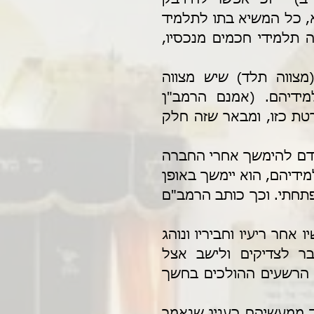
בשכינה? והרי כתוב: כי ה' אלהיך אש אוכלה! אלא, כל המשיא בתו לתלמיד 
חכם, והעושה פרקמטיא לתלמידי חכמים, והמהנה תלמידי חכמים מנכסיו, 
ומכאן למדו הרמב"ם (מצוות עשה ו') והחינוך (מצווה תלד) שיש מצווה 
מפורשת מהתורה להתחבר לחכמי התורה ותלמידיהם. (אמנם הרמב"ן 
בהשגות על מצוות עשה ז', סובר שאין מצווה מפורטת כזו, ומבאר שזה חלק 
הרמב"ם מבאר טעם פשוט למצווה זו. דרכו של האדם להימשך אחרי החברה 
שמסביבו, ולכן אם יהיה חלק מחברת החכמים ותלמידיהם, הוא יימשך באופן 
טבעי להתרומם בעבודת ה', כמו בסיפורים שבהם פתחתי. וכך כותב הרמב"ם 
"דרך ברייתו של אדם להיות נמשך בדעותיו ובמעשיו אחר ריעיו וחביריו ונוהג 
כמנהג אנשי מדינתו, לפיכך צריך אדם להתחבר לצדיקים ולישב אצל 
החכמים תמיד כדי שילמוד ממעשיהם, ויתרחק מן הרשעים ההולכים בחשך 
מצות עשה להדבק בחכמים ותלמידיהם כדי ללמוד ממעשיהם כענין שנאמר 