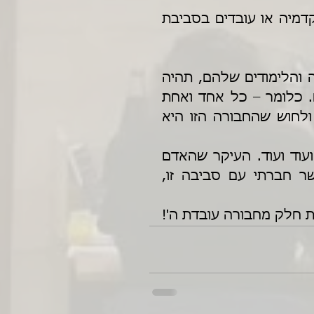
אם כך – מה הפתרון? מה יעשו אלו הלומדים באקדמיה או עובדים בסביבת 
כל איש ואישה, חייבים שבמקביל לסביבת העבודה והלימודים שלהם, תהיה 
להם סביבה נוספת – סביבת החכמים ותלמידיהם. כלומר – כל אחד ואחת 
חייבים למצוא לעצמם חבורה שמחפשת רוחניות, ולחוש שהחבורה הזו היא 
זה יכול להיות שיעור דף יומי, שיעור נשים שבועי ועוד ועוד. העיקר שהאדם 
לא רק יגיע ללמוד באותו מקום, אלא יטפח קשר חברתי עם סביבה זו, 
 חלק מחבורה עובדת ה'! 